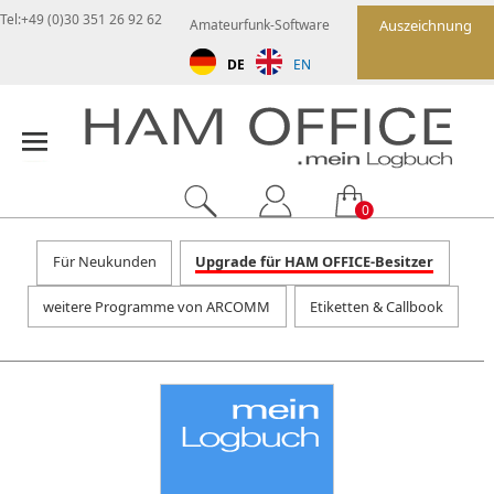
Tel:+49 (0)30 351 26 92 62
Amateurfunk-Software
Auszeichnung
DE
EN
0
Für Neukunden
Upgrade für HAM OFFICE-Besitzer
weitere Programme von ARCOMM
Etiketten & Callbook