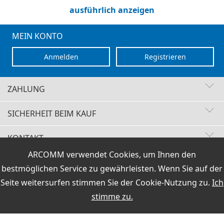
ausführlich anzeigen
MEIN KONTO
Anmelden
Registrieren
ZAHLUNG
SICHERHEIT BEIM KAUF
KONTAKT
Schnelle Lieferzeiten
ARCOMM verwendet Cookies, um Ihnen den
Käuferschutz
VERTRAG WIDERRUFEN
Sichere Zahlung mit SSL-Verschlüsselung
bestmöglichen Service zu gewährleisten. Wenn Sie auf der
Datenschutz
HOTLINE
Versand / Zahlung
|
AGB & Widerrufsrecht
|
Impressum
+49 (0)30 351 26 92 62
Seite weitersurfen stimmen Sie der
Cookie-Nutzung
zu.
Ich
stimme zu.
PCI DSS geprüft
Preisangaben inkl.19% MwSt und zzgl.Service- und
Versandkosten
.
perfekter Schutz gegen kriminelle Angriffe
E-Mail
Sicheres Bezahlen mit Lastschrift
info@hamoffice.de