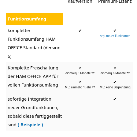
Kaufversion
Premium-Lizenz
Funktionsumfang
kompletter
✔
✔
zzgl.neuer Funktionen
Funktionsumfang HAM
OFFICE Standard (Version
6)
Komplette Freischaltung
○
○
einmalig 6 Monate **
einmalig 6 Monate **
der HAM OFFICE APP für
○
✔
vollen Funktionsumfang
ME: einmalig 1 Jahr **
ME: keine Begrenzung
sofortige Integration
✔
neuer Grundfunktionen,
sobald diese fertiggestellt
sind
( Beispiele )