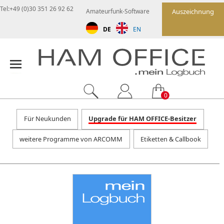
Tel:+49 (0)30 351 26 92 62
Amateurfunk-Software
Auszeichnung
DE
EN
0
Für Neukunden
Upgrade für HAM OFFICE-Besitzer
weitere Programme von ARCOMM
Etiketten & Callbook