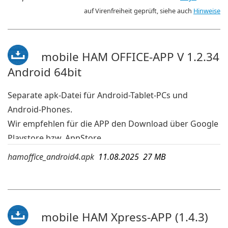
davon tatsächlich installiert werden
auf Virenfreiheit geprüft, siehe auch
Hinweise
In dieser Installationsdatei befinden sich die
Programme für 32-bit-Windows und 64-bit-Windows.
deutsche Sprache
mobile HAM OFFICE-APP V 1.2.34
Android 64bit
Separate apk-Datei für Android-Tablet-PCs und
Android-Phones.
Wir empfehlen für die APP den Download über Google
Playstore bzw. AppStore.
Wird die App dort jedoch wegen einer veralteten
hamoffice_android4.apk
11.08.2025 27 MB
Android-Version Ihres Geräts nicht angezeigt, dann
kann die APK-Datei geladen und auf dem mobilen
Gerät ausgeführt werden. Die hier aufgeführte APK ist
bei Android 4 lauffähig.
mobile HAM Xpress-APP (1.4.3)
mehr Infos:
www.hamoffice.de/app-hamoffice.htm