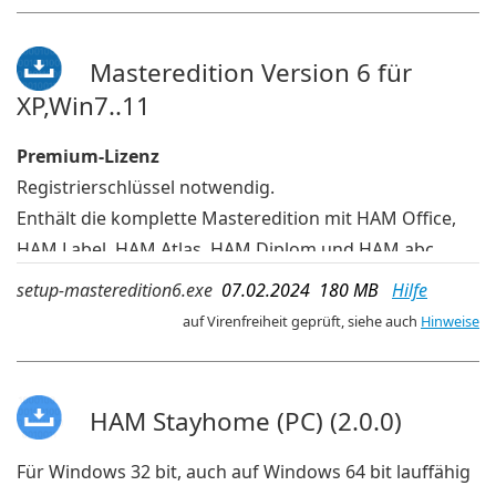
Programme für 32-bit-Windows und 64-bit-Windows.
deutsche Sprache
Masteredition Version 6 für
XP,Win7..11
Premium-Lizenz
Registrierschlüssel notwendig.
Enthält die komplette Masteredition mit HAM Office,
HAM Label, HAM Atlas, HAM Diplom und HAM abc
Bei der Installation wählt man aus, welche Programme
setup-masteredition6.exe
07.02.2024 180 MB
Hilfe
davon tatsächlich installiert werden
auf Virenfreiheit geprüft, siehe auch
Hinweise
In dieser Installationsdatei befinden sich die
Programme für 32-bit-Windows und 64-bit-Windows.
deutsche Sprache
HAM Stayhome (PC) (2.0.0)
Für Windows 32 bit, auch auf Windows 64 bit lauffähig