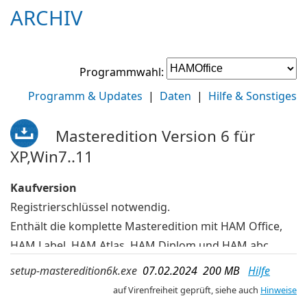
ARCHIV
Programmwahl:
Programm & Updates
|
Daten
|
Hilfe & Sonstiges
Masteredition Version 6 für
XP,Win7..11
Kaufversion
Registrierschlüssel notwendig.
Enthält die komplette Masteredition mit HAM Office,
HAM Label, HAM Atlas, HAM Diplom und HAM abc
Bei der Installation wählt man aus, welche Programme
setup-masteredition6k.exe
07.02.2024 200 MB
Hilfe
davon tatsächlich installiert werden
auf Virenfreiheit geprüft, siehe auch
Hinweise
In dieser Installationsdatei befinden sich die