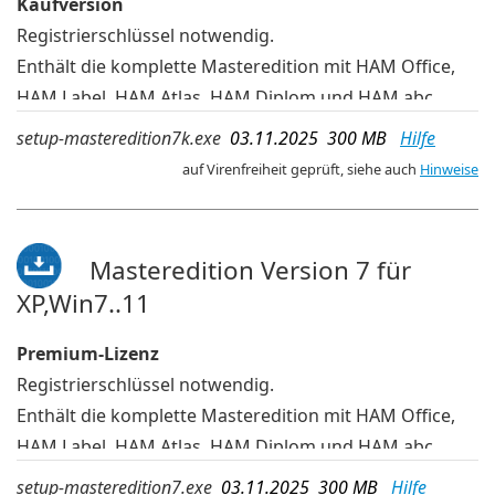
Kaufversion
Registrierschlüssel notwendig.
Enthält die komplette Masteredition mit HAM Office,
HAM Label, HAM Atlas, HAM Diplom und HAM abc
Bei der Installation wählt man aus, welche Programme
setup-masteredition7k.exe
03.11.2025 300 MB
Hilfe
davon tatsächlich installiert werden
auf Virenfreiheit geprüft, siehe auch
Hinweise
In dieser Installationsdatei befinden sich die
Programme für 32-bit-Windows und 64-bit-Windows.
deutsche Sprache
Masteredition Version 7 für
XP,Win7..11
Premium-Lizenz
Registrierschlüssel notwendig.
Enthält die komplette Masteredition mit HAM Office,
HAM Label, HAM Atlas, HAM Diplom und HAM abc
Bei der Installation wählt man aus, welche Programme
setup-masteredition7.exe
03.11.2025 300 MB
Hilfe