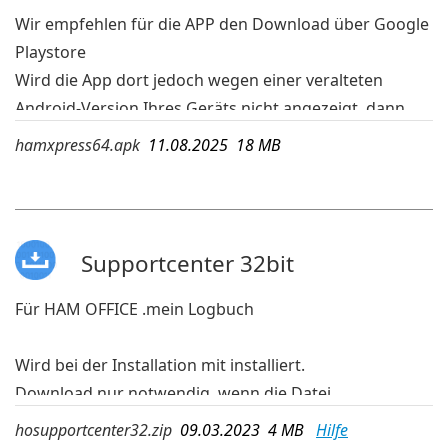
Wir empfehlen für die APP den Download über Google
Playstore
Wird die App dort jedoch wegen einer veralteten
Android-Version Ihres Geräts nicht angezeigt, dann
kann die APK-Datei geladen und auf dem mobilen
hamxpress64.apk
11.08.2025 18 MB
Gerät ausgeführt werden.
mehr Infos:
www.hamoffice.de/app-hamxpress.htm
Supportcenter 32bit
Für HAM OFFICE .mein Logbuch
Wird bei der Installation mit installiert.
Download nur notwendig, wenn die Datei
hosupportcenter.exe nicht mehr auf dem PC
hosupportcenter32.zip
09.03.2023 4 MB
Hilfe