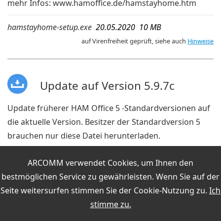
mehr Infos:
www.hamoffice.de/hamstayhome.htm
hamstayhome-setup.exe
20.05.2020 10 MB
auf Virenfreiheit geprüft, siehe auch
Hinweise
Update auf Version 5.9.7c
Update früherer HAM Office 5 -Standardversionen auf
die aktuelle Version. Besitzer der Standardversion 5
brauchen nur diese Datei herunterladen.
ho5stdupdexe.zip
24.02.2017 10 MB
Hilfe
ARCOMM verwendet Cookies, um Ihnen den
auf Virenfreiheit geprüft, siehe auch
Hinweise
bestmöglichen Service zu gewährleisten. Wenn Sie auf der
Seite weitersurfen stimmen Sie der
Cookie-Nutzung
zu.
Ich
stimme zu.
HO5 - DOK-Dateien