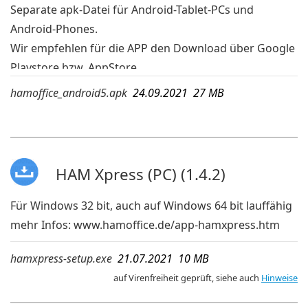
Separate apk-Datei für Android-Tablet-PCs und
Android-Phones.
Wir empfehlen für die APP den Download über Google
Playstore bzw. AppStore.
Wird die App dort jedoch wegen einer veralteten
hamoffice_android5.apk
24.09.2021 27 MB
Android-Version Ihres Geräts nicht angezeigt, dann
kann die APK-Datei geladen und auf dem mobilen
Gerät ausgeführt werden. Die hier aufgeführte APK ist
bei Android 5 lauffähig.
HAM Xpress (PC) (1.4.2)
mehr Infos:
www.hamoffice.de/app-hamoffice.htm
Für Windows 32 bit, auch auf Windows 64 bit lauffähig
mehr Infos:
www.hamoffice.de/app-hamxpress.htm
hamxpress-setup.exe
21.07.2021 10 MB
auf Virenfreiheit geprüft, siehe auch
Hinweise