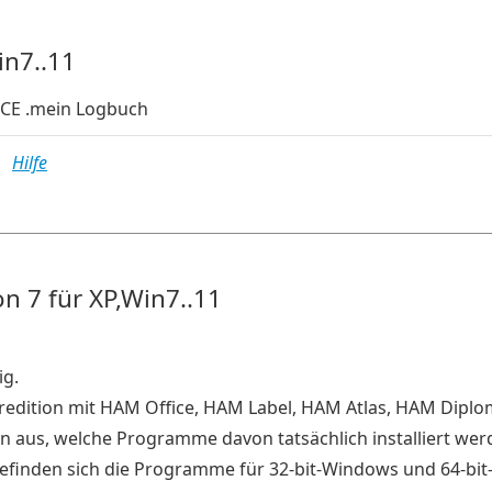
in7..11
E .mein Logbuch
MB
Hilfe
n 7 für XP,Win7..11
ig.
eredition mit HAM Office, HAM Label, HAM Atlas, HAM Dip
man aus, welche Programme davon tatsächlich installiert we
i befinden sich die Programme für 32-bit-Windows und 64-bi