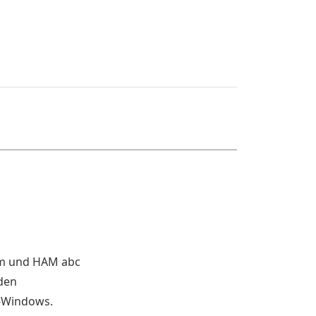
lom und HAM abc
rden
t-Windows.