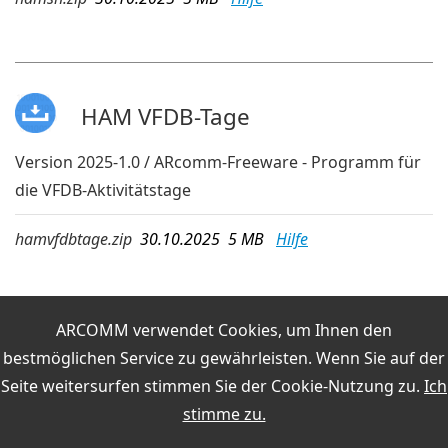
HAM VFDB-Tage
Version 2025-1.0 / ARcomm-Freeware - Programm für
die VFDB-Aktivitätstage
hamvfdbtage.zip
30.10.2025 5 MB
Hilfe
ARCOMM verwendet Cookies, um Ihnen den
HAM WWDX
bestmöglichen Service zu gewährleisten. Wenn Sie auf der
Seite weitersurfen stimmen Sie der
Cookie-Nutzung
zu.
Ich
Version 2025-3.0 / ARcomm-Freeware-Programm für
stimme zu.
CQ World-Wide DX Contest