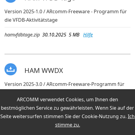
Version 2025-1.0 / ARcomm-Freeware - Programm für
die VFDB-Aktivitätstage
hamvfdbtage.zip
30.10.2025 5 MB
Hilfe
HAM WWDX
Version 2025-3.0 / ARcomm-Freeware-Programm für
CQ World-Wide DX Contest
ARCOMM verwendet Cookies, um Ihnen den
hamwwdx.zip
30.10.2025 7 MB
Hilfe
bestmöglichen Service zu gewährleisten. Wenn Sie auf der
Seite weitersurfen stimmen Sie der
Cookie-Nutzung
zu.
Ich
stimme zu.