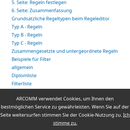
5. Seite: Regeln festlegen
6. Seite: Zusammenfassung
Grundsätzliche Regeltypen beim Regeleditor
Typ A - Regeln
Typ B - Regeln
Typ C - Regeln
Zusammengesetzte und untergeordnete Regeln
Beispiele für Filter
allgemein
Diplomliste
Filterliste
Filterregeln mit dem Regeleditor erstellen
ARCOMM verwendet Cookies, um Ihnen den
Auswertungsliste
bestmöglichen Service zu gewährleisten. Wenn Sie auf der
Die Durchführung einer Diplomauswertung
Seite weitersurfen stimmen Sie der
Cookie-Nutzung
zu.
Ich
Online-Auswertungen während der QSO-Eingabe
stimme zu.
Weitere Themen: