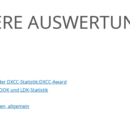
ERE AUSWERTU
der DXCC-Statistik:DXCC-Award
DOK und LDK-Statistik
n, allgemein