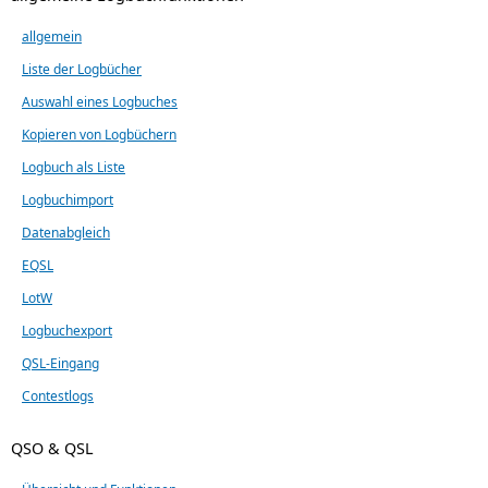
allgemein
Liste der Logbücher
Auswahl eines Logbuches
Kopieren von Logbüchern
Logbuch als Liste
Logbuchimport
Datenabgleich
EQSL
LotW
Logbuchexport
QSL-Eingang
Contestlogs
QSO & QSL