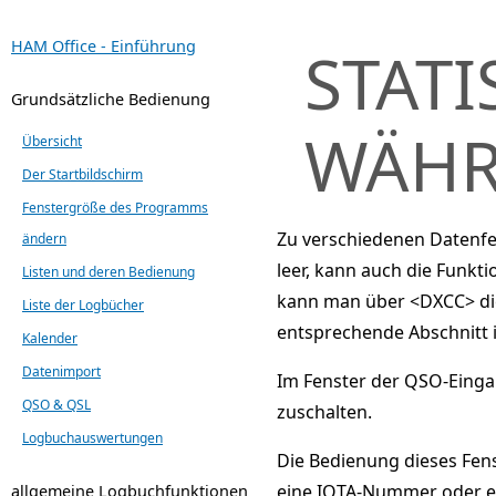
HAM Office - Einführung
STAT
Grundsätzliche Bedienung
WÄHR
Übersicht
Der Startbildschirm
Fenstergröße des Programms
Zu verschiedenen Datenfel
ändern
leer, kann auch die Funkt
Listen und deren Bedienung
kann man über <DXCC> die 
Liste der Logbücher
entsprechende Abschnitt i
Kalender
Datenimport
Im Fenster der QSO-Einga
QSO & QSL
zuschalten.
Logbuchauswertungen
Die Bedienung dieses Fenst
eine IOTA-Nummer oder e
allgemeine Logbuchfunktionen