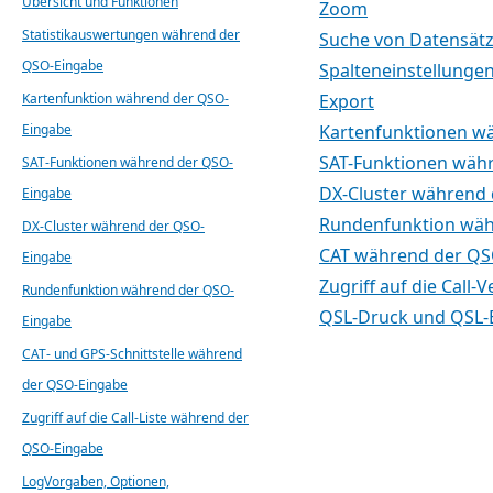
Übersicht und Funktionen
Zoom
Statistikauswertungen während der
Suche von Datensät
QSO-Eingabe
Spalteneinstellunge
Kartenfunktion während der QSO-
Export
Eingabe
Kartenfunktionen w
SAT-Funktionen wäh
SAT-Funktionen während der QSO-
DX-Cluster während
Eingabe
Rundenfunktion wäh
DX-Cluster während der QSO-
CAT während der QS
Eingabe
Zugriff auf die Cal
Rundenfunktion während der QSO-
QSL-Druck und QSL-
Eingabe
CAT- und GPS-Schnittstelle während
der QSO-Eingabe
Zugriff auf die Call-Liste während der
QSO-Eingabe
LogVorgaben, Optionen,