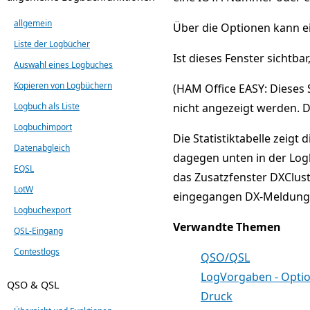
allgemein
Über die Optionen kann e
Liste der Logbücher
Ist dieses Fenster sichtba
Auswahl eines Logbuches
Kopieren von Logbüchern
(HAM Office EASY: Dieses 
Logbuch als Liste
nicht angezeigt werden. D
Logbuchimport
Die Statistiktabelle zeig
Datenabgleich
dagegen unten in der Logbu
EQSL
das Zusatzfenster DXClust
LotW
eingegangen DX-Meldung 
Logbuchexport
Verwandte Themen
QSL-Eingang
Contestlogs
QSO/QSL
LogVorgaben - Opti
QSO & QSL
Druck