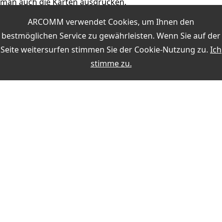
man auch die Karten ausdrucken.
ARCOMM verwendet Cookies, um Ihnen den
Die erweiterte Locatorstatistik erreicht man, wenn man
bestmöglichen Service zu gewährleisten. Wenn Sie auf der
den Hauptmenüpunkt Statistik Locator  Karten aufruft und
Seite weitersurfen stimmen Sie der
Cookie-Nutzung
zu.
Ich
dort den Schalter <erweitert> betätigt.
stimme zu.
Weitere Themen:
MEIN KONTO
Anmelden
Registrieren
ZAHLUNG
SICHERHEIT BEIM KAUF