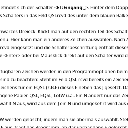
efindet sich der Schalter <
ET:Eingang
:_>. Hinter dem Dopp
s Schalters in das Feld QSLrcvd des unter dem blauen Balk
chwarzes Dreieck. Klickt man auf den rechten Teil des Schalt
 Menü. Hier kann man ein anderes Zeichen auswählen. Nach
Lrcvd eingesetzt und die Schalterbeschriftung enthält dies
e <Enter> oder bei Mausklick direkt auf den Schalter wird 
verfügbaren Zeichen werden in den Programmoptionen beim 
nd zu beachten: Steht im Feld QSL rcvd bereits ein Zeichen 
eichens für ein EQSL (z.B.E) dieses E neben das J gesetzt
gene Papier-QSL, EQSL, LotW u.a.. Ein N ändert nur das Zeic
 wählt N aus, wird aus dem J ein N und umgekehrt wird aus 
W werden gelöscht, indem man sie abermals auswählt. Steht 
 E aus, fragt das Programm, ob das vorhandene E gelöscht 