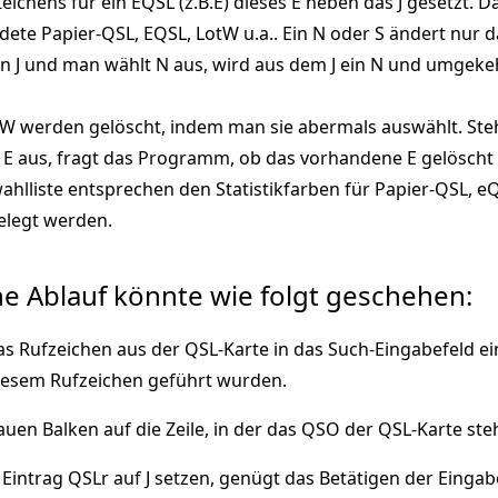
eichens für ein EQSL (z.B.E) dieses E neben das J gesetzt
dete Papier-QSL, EQSL, LotW u.a.. Ein N oder S ändert nur d
ein J und man wählt N aus, wird aus dem J ein N und umgeke
W werden gelöscht, indem man sie abermals auswählt. Steht 
 E aus, fragt das Programm, ob das vorhandene E gelöscht 
ahlliste entsprechen den Statistikfarben für Papier-QSL, eQS
legt werden.
he Ablauf könnte wie folgt geschehen:
s Rufzeichen aus der QSL-Karte in das Such-Eingabefeld e
diesem Rufzeichen geführt wurden.
en Balken auf die Zeile, in der das QSO der QSL-Karte steh
intrag QSLr auf J setzen, genügt das Betätigen der Eingab