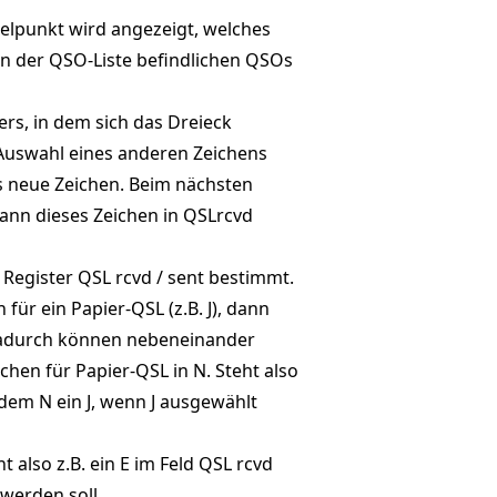
elpunkt wird angezeigt, welches
en der QSO-Liste befindlichen QSOs
ers, in dem sich das Dreieck
 Auswahl eines anderen Zeichens
es neue Zeichen. Beim nächsten
dann dieses Zeichen in QSLrcvd
Register QSL rcvd / sent bestimmt.
für ein Papier-QSL (z.B. J), dann
. Dadurch können nebeneinander
hen für Papier-QSL in N. Steht also
dem N ein J, wenn J ausgewählt
also z.B. ein E im Feld QSL rcvd
werden soll.