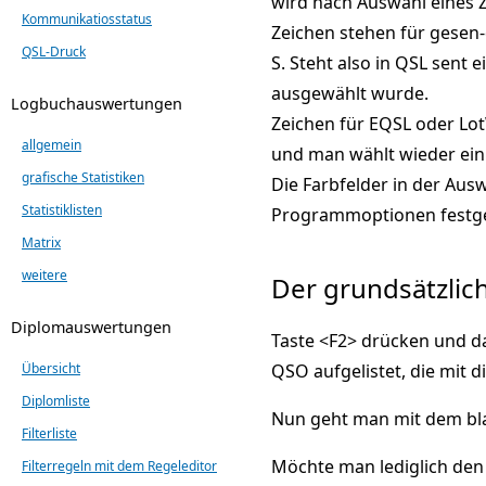
wird nach Auswahl eines Z
Kommunikatiosstatus
Zeichen stehen für gesen-
QSL-Druck
S. Steht also in QSL sent 
ausgewählt wurde.
Logbuchauswertungen
Zeichen für EQSL oder Lot
allgemein
und man wählt wieder ein
grafische Statistiken
Die Farbfelder in der Ausw
Statistiklisten
Programmoptionen festge
Matrix
weitere
Der grundsätzlic
Diplomauswertungen
Taste <F2> drücken und da
QSO aufgelistet, die mit 
Übersicht
Diplomliste
Nun geht man mit dem blau
Filterliste
Möchte man lediglich den E
Filterregeln mit dem Regeleditor