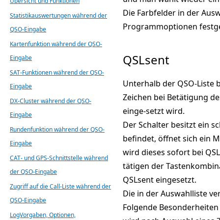
Übersicht und Funktionen
Die Farbfelder in der Ausw
Statistikauswertungen während der
Programmoptionen festge
QSO-Eingabe
Kartenfunktion während der QSO-
QSLsent
Eingabe
SAT-Funktionen während der QSO-
Unterhalb der QSO-Liste b
Eingabe
Zeichen bei Betätigung de
DX-Cluster während der QSO-
einge-setzt wird.
Eingabe
Der Schalter besitzt ein s
Rundenfunktion während der QSO-
befindet, öffnet sich ein
Eingabe
wird dieses sofort bei QS
CAT- und GPS-Schnittstelle während
tätigen der Tastenkombina
der QSO-Eingabe
QSLsent eingesetzt.
Zugriff auf die Call-Liste während der
Die in der Auswahlliste 
QSO-Eingabe
Folgende Besonderheiten si
LogVorgaben, Optionen,