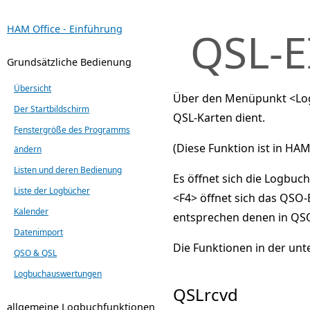
HAM Office - Einführung
QSL-
Grundsätzliche Bedienung
Übersicht
Über den Menüpunkt <Logb
Der Startbildschirm
QSL-Karten dient.
Fenstergröße des Programms
(Diese Funktion ist in HAM
ändern
Listen und deren Bedienung
Es öffnet sich die Logbuch
Liste der Logbücher
<F4> öffnet sich das QS
Kalender
entsprechen denen in QSO
Datenimport
Die Funktionen in der unt
QSO & QSL
Logbuchauswertungen
QSLrcvd
allgemeine Logbuchfunktionen