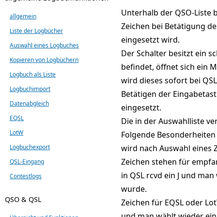
Unterhalb der QSO-Liste b
allgemein
Zeichen bei Betätigung de
Liste der Logbücher
eingesetzt wird.
Auswahl eines Logbuches
Der Schalter besitzt ein s
Kopieren von Logbüchern
befindet, öffnet sich ein
Logbuch als Liste
wird dieses sofort bei QS
Logbuchimport
Betätigen der Eingabetast
Datenabgleich
eingesetzt.
EQSL
Die in der Auswahlliste 
LotW
Folgende Besonderheiten si
wird nach Auswahl eines Z
Logbuchexport
Zeichen stehen für empfan
QSL-Eingang
in QSL rcvd ein J und man
Contestlogs
wurde.
QSO & QSL
Zeichen für EQSL oder Lot
und man wählt wieder ein