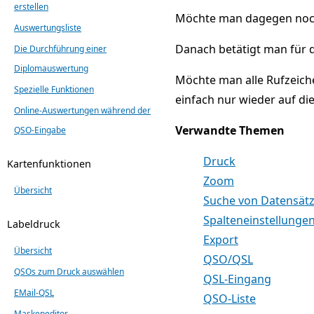
erstellen
Möchte man dagegen noch
Auswertungsliste
Danach betätigt man für d
Die Durchführung einer
Diplomauswertung
Möchte man alle Rufzeiche
Spezielle Funktionen
einfach nur wieder auf die
Online-Auswertungen während der
Verwandte Themen
QSO-Eingabe
Druck
Kartenfunktionen
Zoom
Übersicht
Suche von Datensät
Spalteneinstellunge
Labeldruck
Export
Übersicht
QSO/QSL
QSOs zum Druck auswählen
QSL-Eingang
EMail-QSL
QSO-Liste
Maskeneditor