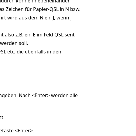
. Dadurch können nebeneinander
as Zeichen für Papier-QSL in N bzw.
hrt wird aus dem N ein J, wenn J
also z.B. ein E im Feld QSL sent
werden soll.
L etc, die ebenfalls in den
ingeben. Nach <Enter> werden alle
t.
etaste <Enter>.