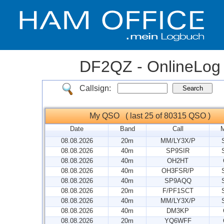
DF2QZ - OnlineLog
Callsign:
My QSO ( last 25 of 80315 QSO )
Date
Band
Call
08.08.2026
20m
MM/LY3X/P
08.08.2026
40m
SP9SIR
08.08.2026
40m
OH2HT
08.08.2026
40m
OH3FSR/P
08.08.2026
40m
SP9AQQ
08.08.2026
20m
F/PF1SCT
08.08.2026
40m
MM/LY3X/P
08.08.2026
40m
DM3KP
08.08.2026
20m
YQ6WFF