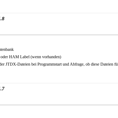
.8
atenbank
s oder HAM Label (wenn vorhanden)
r JTDX-Dateien bei Programmstart und Abfrage, ob diese Dateien für
.7