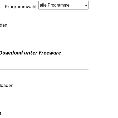
Programmwahl:
den.
 Download unter Freeware
loaden.
e