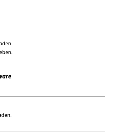
aden.
eben.
ware
aden.