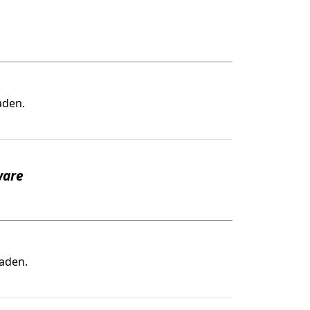
aden.
ware
aden.