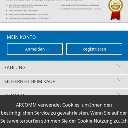
MEIN KONTO
Anmelden
Registrieren
ZAHLUNG
SICHERHEIT BEIM KAUF
KONTAKT
Schnelle Lieferzeiten
ARCOMM verwendet Cookies, um Ihnen den
Käuferschutz
VERTRAG WIDERRUFEN
Sichere Zahlung mit SSL-Verschlüsselung
bestmöglichen Service zu gewährleisten. Wenn Sie auf der
Datenschutz
HOTLINE
Versand / Zahlung
|
AGB & Widerrufsrecht
|
Impressum
+49 (0)30 351 26 92 62
Seite weitersurfen stimmen Sie der
Cookie-Nutzung
zu.
Ich