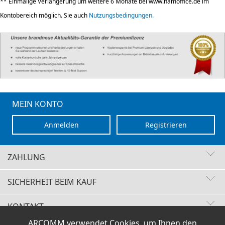
** Einmalige Verlängerung um weitere 6 Monate bei www.hamoffice.de im
Kontobereich möglich. Sie auch
Nutzungsbedingungen.
MEIN KONTO
Anmelden
Registrieren
ZAHLUNG
SICHERHEIT BEIM KAUF
KONTAKT
Schnelle Lieferzeiten
ARCOMM verwendet Cookies, um Ihnen den
Käuferschutz