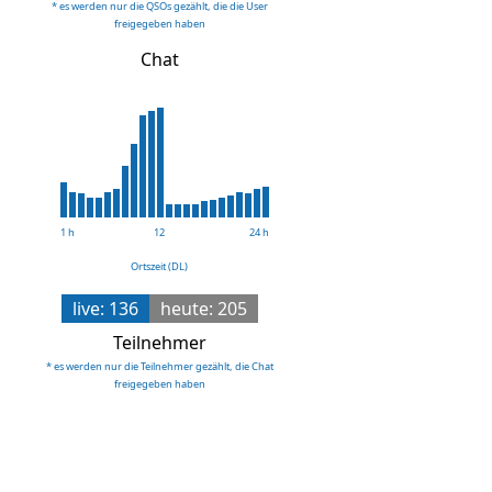
* es werden nur die QSOs gezählt, die die User
freigegeben haben
Chat
1 h
12
24 h
Ortszeit (DL)
live: 136
heute: 205
Teilnehmer
* es werden nur die Teilnehmer gezählt, die Chat
freigegeben haben