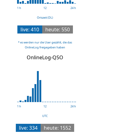
1 h
12
24 h
Ortszeit (DL)
live: 410
heute: 550
* es werden nur die User gezählt, die das
OnlineLog freigegeben haben
OnlineLog-QSO
1 h
12
24 h
UTC
live: 334
heute: 1552