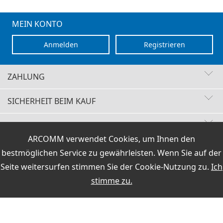
MEIN KONTO
Anmelden
Registrieren
ZAHLUNG
SICHERHEIT BEIM KAUF
KONTAKT
Schnelle Lieferzeiten
ARCOMM verwendet Cookies, um Ihnen den
Käuferschutz
VERTRAG WIDERRUFEN
Sichere Zahlung mit SSL-Verschlüsselung
bestmöglichen Service zu gewährleisten. Wenn Sie auf der
Datenschutz
HOTLINE
Seite weitersurfen stimmen Sie der
Cookie-Nutzung
zu.
Ich
Versand / Zahlung
|
AGB & Widerrufsrecht
|
Impressum
+49 (0)30 351 26 92 62
stimme zu.
PCI DSS geprüft
Preisangaben inkl.19% MwSt und zzgl.Service- und
Versandkosten
.
perfekter Schutz gegen kriminelle Angriffe
E-Mail
Sicheres Bezahlen mit Lastschrift
info@hamoffice.de