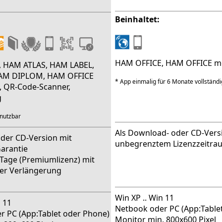
Beinhaltet:
HAM OFFICE, HAM OFFICE m
 HAM ATLAS, HAM LABEL,
AM DIPLOM, HAM OFFICE
* App einmalig für 6 Monate vollständi
, QR-Code-Scanner,
g
 nutzbar
Als Download- oder CD-Vers
der CD-Version mit
unbegrenztem Lizenzzeitra
Garantie
 Tage (Premiumlizenz) mit
er Verlängerung
Win XP .. Win 11
n 11
Netbook oder PC (App:Table
r PC (App:Tablet oder Phone)
Monitor min. 800x600 Pixel