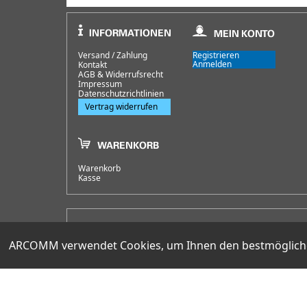
Versand / Zahlung
Registrieren
Anmelden
Kontakt
AGB & Widerrufsrecht
Impressum
Datenschutzrichtlinien
Vertrag widerrufen
Warenkorb
Kasse
HOTLINE
+49 (0)30 351 26 92 62
ARCOMM verwendet Cookies, um Ihnen den bestmöglichen 