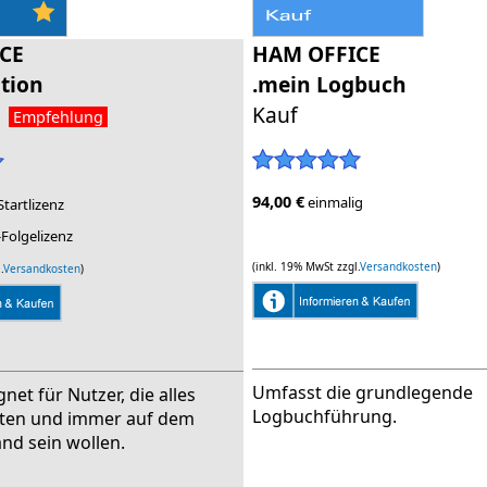
CE
HAM OFFICE
tion
.mein Logbuch
m
Kauf
Empfehlung
94,00 €
einmalig
Startlizenz
-Folgelizenz
(inkl. 19% MwSt zzgl.
Versandkosten
)
.
Versandkosten
)
Umfasst die grundlegende
net für Nutzer, die alles
Logbuchführung.
ten und immer auf dem
and sein wollen.