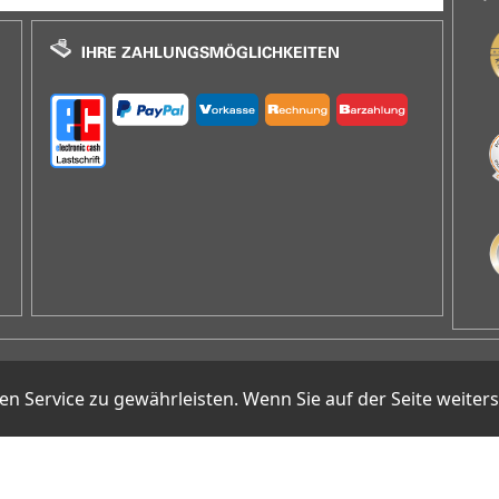
E-Mail
info@hamoffice.de
Service zu gewährleisten. Wenn Sie auf der Seite weiter