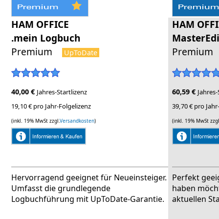
HAM OFFICE
HAM OFFI
.mein Logbuch
MasterEdi
Premium
Premiu
UpToDate
40,00 €
60,59 €
Jahres-Startlizenz
Jahres-
19,10 € pro Jahr-Folgelizenz
39,70 € pro Jahr
(inkl. 19% MwSt zzgl.
Versandkosten
)
(inkl. 19% MwSt zzgl
Hervorragend geeignet für Neueinsteiger.
Perfekt geeig
Umfasst die grundlegende
haben möch
Logbuchführung mit UpToDate-Garantie.
aktuellen St