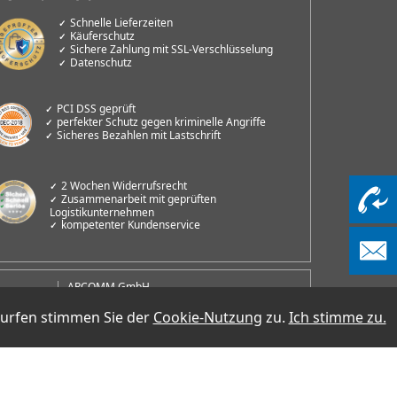
Schnelle Lieferzeiten
Käuferschutz
Sichere Zahlung mit SSL-Verschlüsselung
Datenschutz
PCI DSS geprüft
perfekter Schutz gegen kriminelle Angriffe
Sicheres Bezahlen mit Lastschrift
2 Wochen Widerrufsrecht
Zusammenarbeit mit geprüften
Logistikunternehmen
kompetenter Kundenservice
ARCOMM GmbH
Groß-Berliner Damm 73e
D-12487 Berlin
surfen stimmen Sie der
Cookie-Nutzung
zu.
Ich stimme zu.