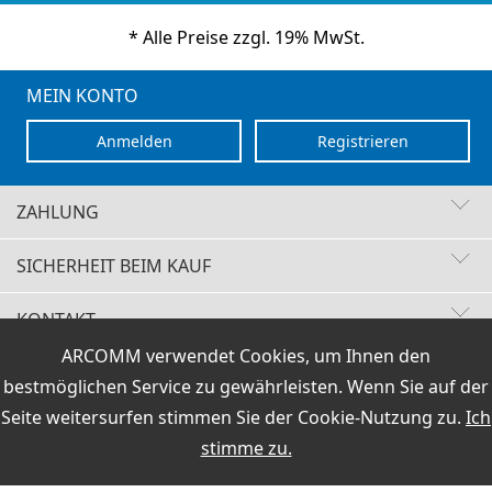
* Alle Preise zzgl. 19% MwSt.
MEIN KONTO
Anmelden
Registrieren
ZAHLUNG
SICHERHEIT BEIM KAUF
KONTAKT
Schnelle Lieferzeiten
ARCOMM verwendet Cookies, um Ihnen den
Käuferschutz
VERTRAG WIDERRUFEN
Sichere Zahlung mit SSL-Verschlüsselung
bestmöglichen Service zu gewährleisten. Wenn Sie auf der
Datenschutz
HOTLINE
Versand / Zahlung
|
AGB & Widerrufsrecht
|
Impressum
+49 (0)30 351 26 92 62
Seite weitersurfen stimmen Sie der
Cookie-Nutzung
zu.
Ich
stimme zu.
PCI DSS geprüft
Preisangaben inkl.19% MwSt und zzgl.Service- und
Versandkosten
.
perfekter Schutz gegen kriminelle Angriffe
E-Mail
Sicheres Bezahlen mit Lastschrift
info@hamoffice.de