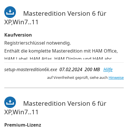
Masteredition Version 6 für
XP,Win7..11
Kaufversion
Registrierschlüssel notwendig.
Enthält die komplette Masteredition mit HAM Office,
HAM Label, HAM Atlas, HAM Diplom und HAM abc
Bei der Installation wählt man aus, welche Programme
setup-masteredition6k.exe
07.02.2024 200 MB
Hilfe
davon tatsächlich installiert werden
auf Virenfreiheit geprüft, siehe auch
Hinweise
In dieser Installationsdatei befinden sich die
Programme für 32-bit-Windows und 64-bit-Windows.
deutsche Sprache
Masteredition Version 6 für
XP,Win7..11
Premium-Lizenz