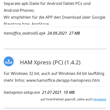
Separate apk-Datei für Android-Tablet-PCs und
Android-Phones.
Wir empfehlen für die APP den Download über Google
Playstore bzw. AppStore.
Wird die App dort jedoch wegen einer veralteten
hamoffice_android5.apk
24.09.2021 27 MB
Android-Version Ihres Geräts nicht angezeigt, dann
kann die APK-Datei geladen und auf dem mobilen
Gerät ausgeführt werden. Die hier aufgeführte APK ist
bei Android 5 lauffähig.
HAM Xpress (PC) (1.4.2)
mehr Infos:
www.hamoffice.de/app-hamoffice.htm
Für Windows 32 bit, auch auf Windows 64 bit lauffähig
mehr Infos:
www.hamoffice.de/app-hamxpress.htm
hamxpress-setup.exe
21.07.2021 10 MB
auf Virenfreiheit geprüft, siehe auch
Hinweise