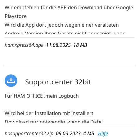
Wir empfehlen für die APP den Download über Google
Playstore
Wird die App dort jedoch wegen einer veralteten
Android-Version Ihres Geräts nicht angezeigt, dann
kann die APK-Datei geladen und auf dem mobilen
hamxpress64.apk
11.08.2025 18 MB
Gerät ausgeführt werden.
mehr Infos:
www.hamoffice.de/app-hamxpress.htm
Supportcenter 32bit
Für HAM OFFICE .mein Logbuch
Wird bei der Installation mit installiert.
Download nur notwendig, wenn die Datei
hosupportcenter.exe nicht mehr auf dem PC
hosupportcenter32.zip
09.03.2023 4 MB
Hilfe