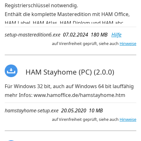
Registrierschlüssel notwendig.
Enthält die komplette Masteredition mit HAM Office,
HAM Label, HAM Atlas, HAM Diplom und HAM abc
Bei der Installation wählt man aus, welche Programme
setup-masteredition6.exe
07.02.2024 180 MB
Hilfe
davon tatsächlich installiert werden
auf Virenfreiheit geprüft, siehe auch
Hinweise
In dieser Installationsdatei befinden sich die
Programme für 32-bit-Windows und 64-bit-Windows.
deutsche Sprache
HAM Stayhome (PC) (2.0.0)
Für Windows 32 bit, auch auf Windows 64 bit lauffähig
mehr Infos:
www.hamoffice.de/hamstayhome.htm
hamstayhome-setup.exe
20.05.2020 10 MB
auf Virenfreiheit geprüft, siehe auch
Hinweise