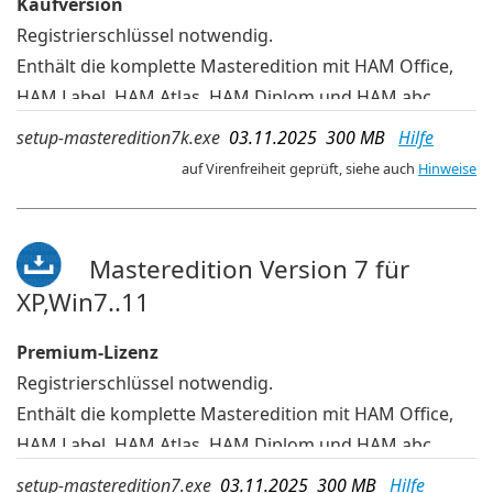
Kaufversion
Registrierschlüssel notwendig.
Enthält die komplette Masteredition mit HAM Office,
HAM Label, HAM Atlas, HAM Diplom und HAM abc
Bei der Installation wählt man aus, welche Programme
setup-masteredition7k.exe
03.11.2025 300 MB
Hilfe
davon tatsächlich installiert werden
auf Virenfreiheit geprüft, siehe auch
Hinweise
In dieser Installationsdatei befinden sich die
Programme für 32-bit-Windows und 64-bit-Windows.
deutsche Sprache
Masteredition Version 7 für
XP,Win7..11
Premium-Lizenz
Registrierschlüssel notwendig.
Enthält die komplette Masteredition mit HAM Office,
HAM Label, HAM Atlas, HAM Diplom und HAM abc
Bei der Installation wählt man aus, welche Programme
setup-masteredition7.exe
03.11.2025 300 MB
Hilfe