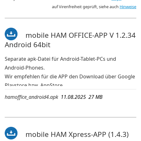
davon tatsächlich installiert werden
auf Virenfreiheit geprüft, siehe auch
Hinweise
In dieser Installationsdatei befinden sich die
Programme für 32-bit-Windows und 64-bit-Windows.
deutsche Sprache
mobile HAM OFFICE-APP V 1.2.34
Android 64bit
Separate apk-Datei für Android-Tablet-PCs und
Android-Phones.
Wir empfehlen für die APP den Download über Google
Playstore bzw. AppStore.
Wird die App dort jedoch wegen einer veralteten
hamoffice_android4.apk
11.08.2025 27 MB
Android-Version Ihres Geräts nicht angezeigt, dann
kann die APK-Datei geladen und auf dem mobilen
Gerät ausgeführt werden. Die hier aufgeführte APK ist
bei Android 4 lauffähig.
mobile HAM Xpress-APP (1.4.3)
mehr Infos:
www.hamoffice.de/app-hamoffice.htm