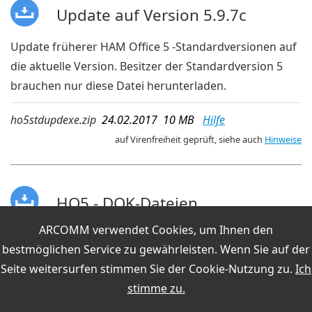
Update auf Version 5.9.7c
Update früherer HAM Office 5 -Standardversionen auf
die aktuelle Version. Besitzer der Standardversion 5
brauchen nur diese Datei herunterladen.
ho5stdupdexe.zip
24.02.2017 10 MB
Hilfe
auf Virenfreiheit geprüft, siehe auch
Hinweise
HO5 - DOK-Dateien
ARCOMM verwendet Cookies, um Ihnen den
für HAM Office 5
bestmöglichen Service zu gewährleisten. Wenn Sie auf der
ho5dok.zip
30.11.2016 500 kB
Hilfe
Seite weitersurfen stimmen Sie der
Cookie-Nutzung
zu.
Ich
stimme zu.