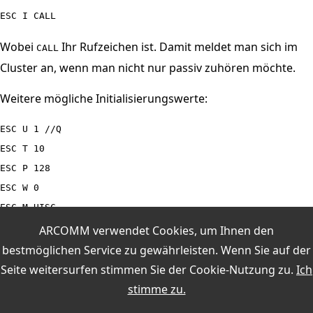
ESC I CALL
Wobei
Ihr Rufzeichen ist. Damit meldet man sich im
CALL
Cluster an, wenn man nicht nur passiv zuhören möchte.
Weitere mögliche Initialisierungswerte:
ESC U 1 //Q

ESC T 10

ESC P 128

ESC W 0

ESC M UISC

ESC CF 2

ARCOMM verwendet Cookies, um Ihnen den
ESC N 30

bestmöglichen Service zu gewährleisten. Wenn Sie auf der
Seite weitersurfen stimmen Sie der
Cookie-Nutzung
zu.
Ich
stimme zu.
DXCluster im TNC-Hostmode