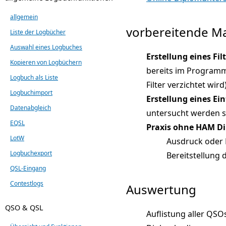
allgemein
vorbereitende 
Liste der Logbücher
Auswahl eines Logbuches
Erstellung eines Fil
Kopieren von Logbüchern
bereits im Programm
Logbuch als Liste
Filter verzichtet wird
Logbuchimport
Erstellung eines Ei
Datenabgleich
untersucht werden s
EQSL
Praxis ohne HAM D
LotW
Ausdruck oder 
Logbuchexport
Bereitstellung 
QSL-Eingang
Contestlogs
Auswertung
QSO & QSL
Auflistung aller QS