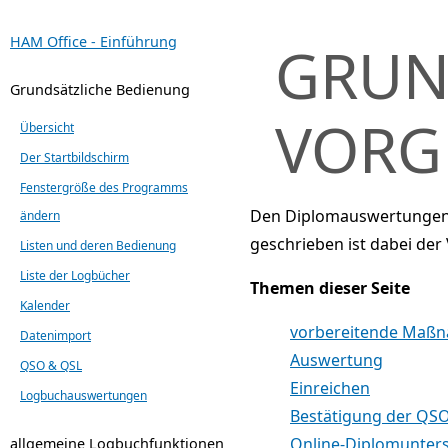
HAM Office - Einführung
GRUN
Grundsätzliche Bedienung
VORG
Übersicht
Der Startbildschirm
Fenstergröße des Programms
Den Diplomauswertungen 
ändern
geschrieben ist dabei d
Listen und deren Bedienung
Liste der Logbücher
Themen dieser Seite
Kalender
vorbereitende Maß
Datenimport
Auswertung
QSO & QSL
Einreichen
Logbuchauswertungen
Bestätigung der QS
Online-Diplomunter
allgemeine Logbuchfunktionen