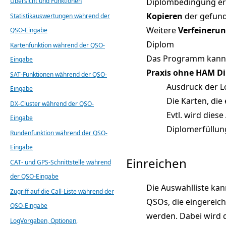
Diplombedingung er
Übersicht und Funktionen
Kopieren
der gefund
Statistikauswertungen während der
Weitere
Verfeineru
QSO-Eingabe
Diplom
Kartenfunktion während der QSO-
Das Programm kann be
Eingabe
Praxis ohne HAM D
SAT-Funktionen während der QSO-
Ausdruck der L
Eingabe
Die Karten, die
DX-Cluster während der QSO-
Evtl. wird dies
Eingabe
Diplomerfüllun
Rundenfunktion während der QSO-
Eingabe
Einreichen
CAT- und GPS-Schnittstelle während
der QSO-Eingabe
Die Auswahlliste kan
Zugriff auf die Call-Liste während der
QSOs, die eingereic
QSO-Eingabe
werden. Dabei wird 
LogVorgaben, Optionen,