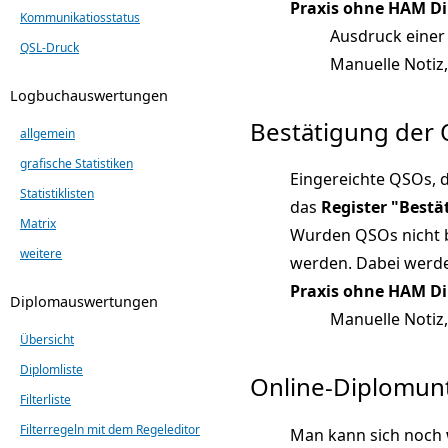
Praxis ohne HAM D
Kommunikatiosstatus
Ausdruck einer 
QSL-Druck
Manuelle Notiz
Logbuchauswertungen
Bestätigung der
allgemein
grafische Statistiken
Eingereichte QSOs,
Statistiklisten
das
Register "Bestä
Matrix
Wurden QSOs nicht b
weitere
werden. Dabei werde
Praxis ohne HAM D
Diplomauswertungen
Manuelle Notiz
Übersicht
Diplomliste
Online-Diplomun
Filterliste
Filterregeln mit dem Regeleditor
Man kann sich noch