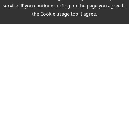
service. If you continue surfing on the page you agree to
Datenbearbeitung
the
Cookie usage
too.
I agree.
Weitere Themen:
MEIN KONTO
Sign in
register
PAYMENT
SECURITY WHEN PURCHASING
KONTAKT
Fast delivery times
Buyer protection
VERTRAG WIDERRUFEN