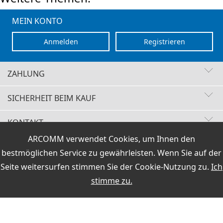
MEIN KONTO
Anmelden
Registrieren
ZAHLUNG
SICHERHEIT BEIM KAUF
KONTAKT
Schnelle Lieferzeiten
ARCOMM verwendet Cookies, um Ihnen den
Käuferschutz
VERTRAG WIDERRUFEN
Sichere Zahlung mit SSL-Verschlüsselung
bestmöglichen Service zu gewährleisten. Wenn Sie auf der
Datenschutz
HOTLINE
Versand / Zahlung
|
AGB & Widerrufsrecht
|
Impressum
+49 (0)30 351 26 92 62
Seite weitersurfen stimmen Sie der
Cookie-Nutzung
zu.
Ich
stimme zu.
PCI DSS geprüft
Preisangaben inkl.19% MwSt und zzgl.Service- und
Versandkosten
.
perfekter Schutz gegen kriminelle Angriffe
E-Mail
Sicheres Bezahlen mit Lastschrift
info@hamoffice.de