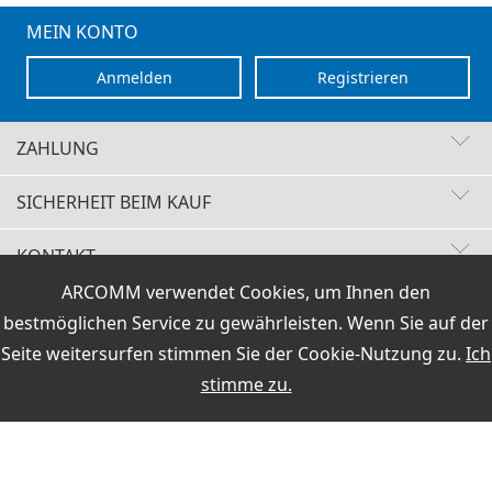
MEIN KONTO
Anmelden
Registrieren
ZAHLUNG
SICHERHEIT BEIM KAUF
KONTAKT
Schnelle Lieferzeiten
ARCOMM verwendet Cookies, um Ihnen den
Käuferschutz
VERTRAG WIDERRUFEN
Sichere Zahlung mit SSL-Verschlüsselung
bestmöglichen Service zu gewährleisten. Wenn Sie auf der
Datenschutz
HOTLINE
Versand / Zahlung
|
AGB & Widerrufsrecht
|
Impressum
+49 (0)30 351 26 92 62
Seite weitersurfen stimmen Sie der
Cookie-Nutzung
zu.
Ich
stimme zu.
PCI DSS geprüft
Preisangaben inkl.19% MwSt und zzgl.Service- und
Versandkosten
.
perfekter Schutz gegen kriminelle Angriffe
E-Mail
Sicheres Bezahlen mit Lastschrift
info@hamoffice.de
2 Wochen Widerrufsrecht
ARCOMM GmbH