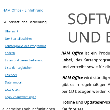
HAM Office - Einführung
SOFTW
Grundsätzliche Bedienung
UND 
Übersicht
Der Startbildschirm
Fenstergröße des Programms
HAM Office
ist ein Prod
ändern
Label
,
das Kartenprog
Listen und deren Bedienung
und vertreibt sowie für d
Liste der Logbücher
Kalender
HAM Office
wird ständig 
Datenimport
gibt es in regelmäßigen
QSO & QSL
per CD bezogen werden 
Logbuchauswertungen
Hotline und Updateservic
Kaufpreises.
allgemeine Logbuchfunktionen