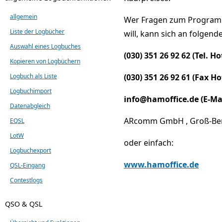
allgemein
Wer Fragen zum Programm
Liste der Logbücher
will, kann sich an folge
Auswahl eines Logbuches
(030) 351 26 92 62 (Tel. Ho
Kopieren von Logbüchern
Logbuch als Liste
(030) 351 26 92 61 (Fax Ho
Logbuchimport
info@hamoffice.de (E-Mai
Datenabgleich
ARcomm GmbH , Groß-Berl
EQSL
LotW
oder einfach:
Logbuchexport
www.hamoffice.de
QSL-Eingang
Contestlogs
QSO & QSL