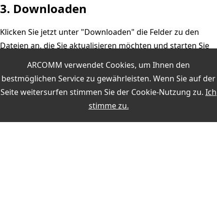
3. Downloaden
Klicken Sie jetzt unter "Downloaden" die Felder zu den
Dateien an, die Sie aktualisieren möchten und starten Sie
den Download mit der unteren Schaltfläche. Die Dateien
ARCOMM verwendet Cookies, um Ihnen den
werden jetzt über das Internet aktualisiert.
bestmöglichen Service zu gewährleisten. Wenn Sie auf der
Seite weitersurfen stimmen Sie der
Cookie-Nutzung
zu.
Ich
stimme zu.
Weitere Themen:
MEIN KONTO
Anmelden
Registrieren