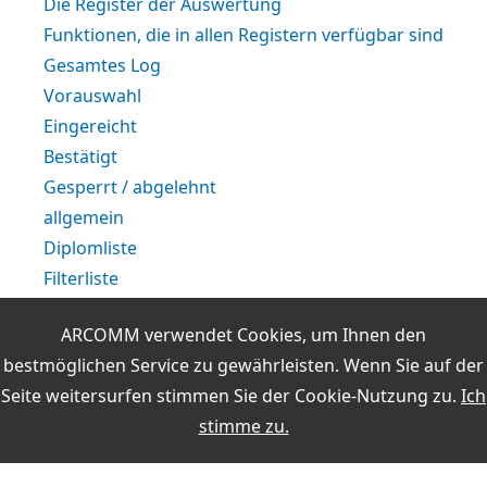
Die Register der Auswertung
Funktionen, die in allen Registern verfügbar sind
Gesamtes Log
Vorauswahl
Eingereicht
Bestätigt
Gesperrt / abgelehnt
allgemein
Diplomliste
Filterliste
Filterregeln mit dem Regeleditor erstellen
ARCOMM verwendet Cookies, um Ihnen den
Auswertungsliste
bestmöglichen Service zu gewährleisten. Wenn Sie auf der
Die Durchführung einer Diplomauswertung
Seite weitersurfen stimmen Sie der
Cookie-Nutzung
zu.
Ich
Online-Auswertungen während der QSO-Eingabe
stimme zu.
Weitere Themen: