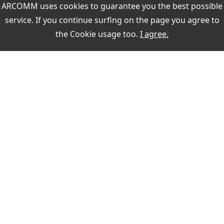
ARCOMM uses cookies to guarantee you the best possible
Contestlogs
service. If you continue surfing on the page you agree to
Dateneditoren
the
Cookie usage
too.
I agree.
Weitere Themen:
MEIN KONTO
Sign in
register
PAYMENT
SECURITY WHEN PURCHASING
KONTAKT
Fast delivery times
Buyer protection
VERTRAG WIDERRUFEN