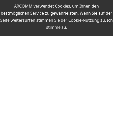
ARCOMM verwendet Cookies, um Ihnen den
LogCheck-Liste
bestmöglichen Service zu gewährleisten. Wenn Sie auf der
Contestlogs
Seite weitersurfen stimmen Sie der
Cookie-Nutzung
zu.
Ich
Dateneditoren
stimme zu.
Weitere Themen:
MEIN KONTO
Anmelden
Registrieren
ZAHLUNG
SICHERHEIT BEIM KAUF
KONTAKT