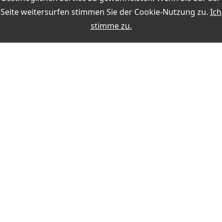
Seite weitersurfen stimmen Sie der
Cookie-Nutzung
zu.
Ich
Online-Auswertungen während der QSO-Eingabe
stimme zu.
Weitere Themen:
MEIN KONTO
Anmelden
Registrieren
ZAHLUNG
SICHERHEIT BEIM KAUF
KONTAKT
Schnelle Lieferzeiten
Käuferschutz
VERTRAG WIDERRUFEN
Sichere Zahlung mit SSL-Verschlüsselung