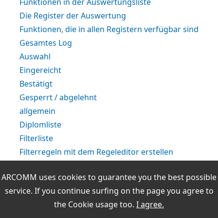
Funktionen in der Auswertungsliste
Die Register der Auswertung
Funktionen, die in allen Registern verfügbar sind
Gesamtes Log
Auswahl
Eingereicht
Bestätigt
Gesperrt / abgelehnt
allgemein
Diplomliste
Filterliste
Filterregeln mit dem Regeleditor erstellen
Auswertungsliste
ARCOMM uses cookies to guarantee you the best possible
Die Durchführung einer Diplomauswertung
service. If you continue surfing on the page you agree to
Online-Auswertungen während der QSO-Eingabe
the
Cookie usage
too.
I agree.
Weitere Themen: