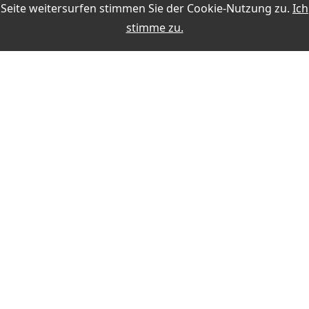
Seite weitersurfen stimmen Sie der
Cookie-Nutzung
zu.
Ich
Online-Auswertungen während der QSO-Eingabe
stimme zu.
Weitere Themen:
MEIN KONTO
Anmelden
Registrieren
ZAHLUNG
SICHERHEIT BEIM KAUF
KONTAKT
Schnelle Lieferzeiten
Käuferschutz
VERTRAG WIDERRUFEN
Sichere Zahlung mit SSL-Verschlüsselung
Datenschutz
HOTLINE