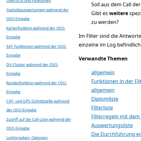
Übersicht und Funktionen
Soll aus dem Call de
Statistikauswertungen während der
Gibt es
weitere
spezi
QSO-Eingabe
zu werden?
Kartenfunktion während der QSO-
Im Filter sind die Antwor
Eingabe
einzelne im Log befindlic
SAT-Funktionen während der QSO-
Eingabe
Verwandte Themen
DX-Cluster während der QSO-
allgemein
Eingabe
Funktionen in der Filt
Rundenfunktion während der QSO-
allgemein
Eingabe
Diplomliste
CAT- und GPS-Schnittstelle während
Filterliste
der QSO-Eingabe
Filterregeln mit dem 
Zugriff auf die Call-Liste während der
Auswertungsliste
QSO-Eingabe
Die Durchführung e
LogVorgaben, Optionen,