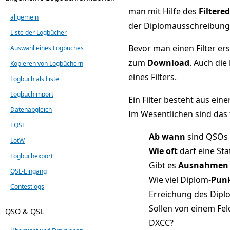
man mit Hilfe des
Filtered
allgemein
der Diplomausschreibung 
Liste der Logbücher
Bevor man einen Filter ers
Auswahl eines Logbuches
zum
Download
. Auch die
Kopieren von Logbüchern
eines Filters.
Logbuch als Liste
Logbuchimport
Ein Filter besteht aus e
Datenabgleich
Im Wesentlichen sind das
EQSL
Ab wann
sind QSOs 
LotW
Wie oft
darf eine Sta
Logbuchexport
Gibt es
Ausnahmen
QSL-Eingang
Wie viel Diplom-
Pun
Contestlogs
Erreichung des Dip
Sollen von einem Fel
QSO & QSL
DXCC?