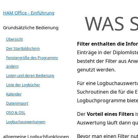
HAM Office - Einführung
WAS S
Grundsätzliche Bedienung
Übersicht
Filter enthalten die In
Der Startbildschirm
Einträge in der Diplomlis
Fenstergröße des Programms
besteht der Filter aus A
ändern
genutzt werden.
Listen und deren Bedienung
Für eine Logbuchauswertun
Liste der Logbücher
Suchroutinen die für die
Kalender
Logbuchprogramme bieten
Datenimport
QSO & QSL
Der
Vorteil eines Filters
i
Logbuchauswertungen
Auswertung läuft dann qu
Bevor man einen Filter n
allgemeine Logbuchfunktionen