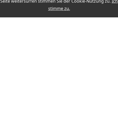
Seite weitersurfen stimmen Sie der
Cookie-Nutzung
zu.
Ich
Online-Auswertungen während der QSO-Eingabe
stimme zu.
Weitere Themen:
MEIN KONTO
Anmelden
Registrieren
ZAHLUNG
SICHERHEIT BEIM KAUF
KONTAKT
Schnelle Lieferzeiten
Käuferschutz
VERTRAG WIDERRUFEN
Sichere Zahlung mit SSL-Verschlüsselung