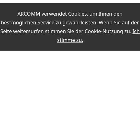
Filterregeln mit dem Regeleditor erstellen
ARCOMM verwendet Cookies, um Ihnen den
Auswertungsliste
bestmöglichen Service zu gewährleisten. Wenn Sie auf der
Die Durchführung einer Diplomauswertung
Seite weitersurfen stimmen Sie der
Cookie-Nutzung
zu.
Ich
Online-Auswertungen während der QSO-Eingabe
stimme zu.
Weitere Themen:
MEIN KONTO
Anmelden
Registrieren
ZAHLUNG