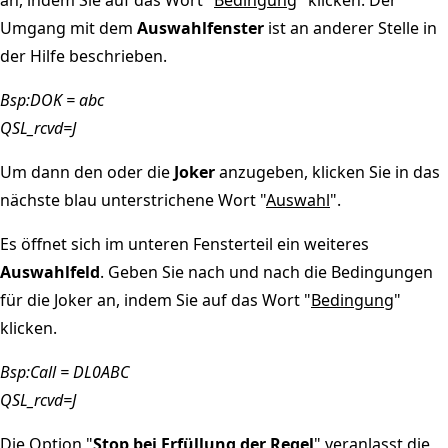
Umgang mit dem
Auswahlfenster
ist an anderer Stelle in
der Hilfe beschrieben.
Bsp:DOK = abc
QSL_rcvd=J
Um dann den oder die
Joker
anzugeben, klicken Sie in das
nächste blau unterstrichene Wort "
Auswahl
".
Es öffnet sich im unteren Fensterteil ein weiteres
Auswahlfeld
. Geben Sie nach und nach die Bedingungen
für die Joker an, indem Sie auf das Wort "
Bedingung
"
klicken.
Bsp:Call = DL0ABC
QSL_rcvd=J
Die Option "
Stop bei Erfüllung der Regel
" veranlasst die