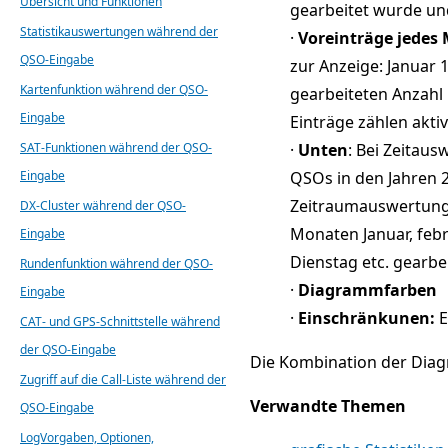
Übersicht und Funktionen
gearbeitet wurde und 
Statistikauswertungen während der
·
Voreinträge jedes
QSO-Eingabe
zur Anzeige: Januar 
Kartenfunktion während der QSO-
gearbeiteten Anzahl
Eingabe
Einträge zählen aktivi
SAT-Funktionen während der QSO-
·
Unten
: Bei Zeitaus
Eingabe
QSOs in den Jahren 2
Zeitraumauswertunge
DX-Cluster während der QSO-
Monaten Januar, feb
Eingabe
Dienstag etc. gearbei
Rundenfunktion während der QSO-
·
Diagrammfarben
Eingabe
·
Einschränkunen:
E
CAT- und GPS-Schnittstelle während
der QSO-Eingabe
Die Kombination der Diag
Zugriff auf die Call-Liste während der
Verwandte Themen
QSO-Eingabe
LogVorgaben, Optionen,