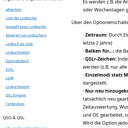
Es werden z.B. die A
oder Wochentagen ge
allgemein
Liste der Logbücher
Über den Optionenschalte
Auswahl eines Logbuches
·
Zeitraum:
Durch Ein
Kopieren von Logbüchern
letzte 2 Jahre)
Logbuch als Liste
·
Balken für...:
die Ba
Logbuchimport
·
QSLr-Zeichen:
Inde
Datenabgleich
werden (z.B. nur all
EQSL
·
Einzelmodi statt 
LotW
dargestellt.
Logbuchexport
·
Nur neu hinzugek
QSL-Eingang
tatsächlich neu gear
Contestlogs
Zeitauswertung. Wur
und OE gearbeitet, 
QSO & QSL
Wird die Option jedo