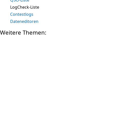
LogCheck-Liste
Contestlogs
Dateneditoren
Weitere Themen:
MEIN KONTO
Anmelden
Registrieren
ZAHLUNG
SICHERHEIT BEIM KAUF
KONTAKT