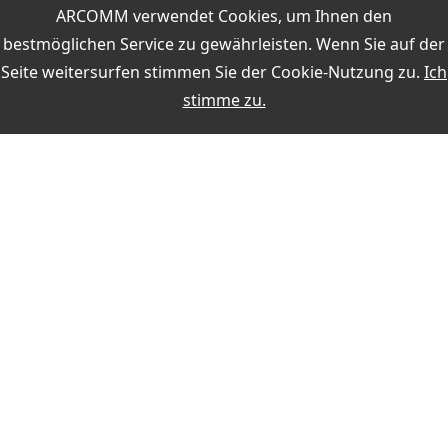
ARCOMM verwendet Cookies, um Ihnen den
Zugriff auf die Call-Verwaltung während der QSO-
bestmöglichen Service zu gewährleisten. Wenn Sie auf der
Eingabe
Seite weitersurfen stimmen Sie der
Cookie-Nutzung
zu.
Ich
QSL-Druck und QSL-EMail im QSO-Eingabefenster
stimme zu.
Weitere Themen:
MEIN KONTO
Anmelden
Registrieren
ZAHLUNG
SICHERHEIT BEIM KAUF
KONTAKT