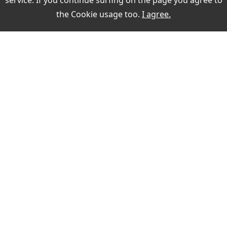
service. If you continue surfing on the page you agree to
Online-Auswertungen während der QSO-Eingabe
the
Cookie usage
too.
I agree.
Weitere Themen:
MEIN KONTO
Sign in
register
PAYMENT
SECURITY WHEN PURCHASING
KONTAKT
Fast delivery times
Buyer protection
VERTRAG WIDERRUFEN
Secure payment with SSL encryption
Data protection