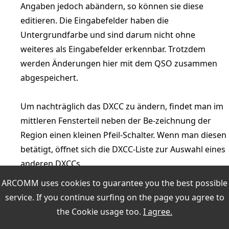
Angaben jedoch abändern, so können sie diese
editieren. Die Eingabefelder haben die
Untergrundfarbe und sind darum nicht ohne
weiteres als Eingabefelder erkennbar. Trotzdem
werden Änderungen hier mit dem QSO zusammen
abgespeichert.
Um nachträglich das DXCC zu ändern, findet man im
mittleren Fensterteil neben der Be-zeichnung der
Region einen kleinen Pfeil-Schalter. Wenn man diesen
betätigt, öffnet sich die DXCC-Liste zur Auswahl eines
anderen DXCCs.
ARCOMM uses cookies to guarantee you the best possible
L1 .. L10
service. If you continue surfing on the page you agree to
Diese Felder sind frei festlegbare Zusatzfelder, in die
the
Cookie usage
too.
I agree.
Daten zum QSO eingegeben werden können und die